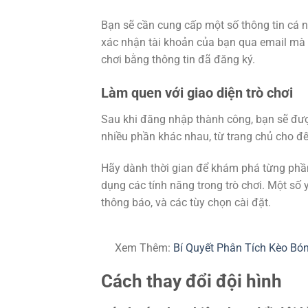
Bạn sẽ cần cung cấp một số thông tin cá n
xác nhận tài khoản của bạn qua email mà h
chơi bằng thông tin đã đăng ký.
Làm quen với giao diện trò chơi
Sau khi đăng nhập thành công, bạn sẽ đượ
nhiều phần khác nhau, từ trang chủ cho đế
Hãy dành thời gian để khám phá từng phần
dụng các tính năng trong trò chơi. Một số
thông báo, và các tùy chọn cài đặt.
Xem Thêm:
Bí Quyết Phân Tích Kèo Bó
Cách thay đổi đội hình