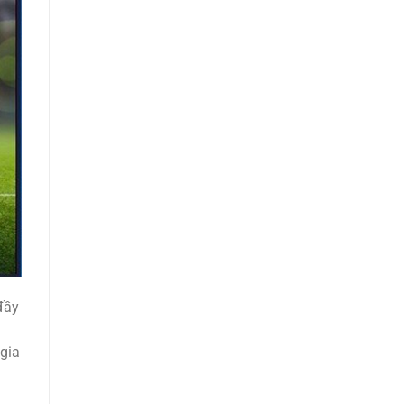
đầy
 gia