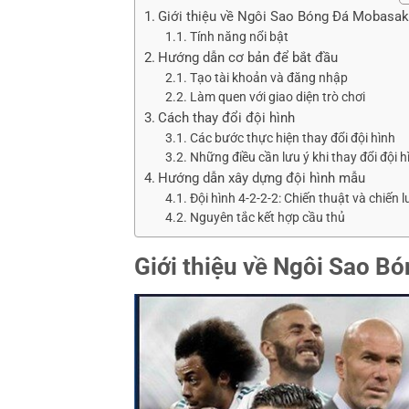
Giới thiệu về Ngôi Sao Bóng Đá Mobasa
Tính năng nổi bật
Hướng dẫn cơ bản để bắt đầu
Tạo tài khoản và đăng nhập
Làm quen với giao diện trò chơi
Cách thay đổi đội hình
Các bước thực hiện thay đổi đội hình
Những điều cần lưu ý khi thay đổi đội h
Hướng dẫn xây dựng đội hình mẫu
Đội hình 4-2-2-2: Chiến thuật và chiến 
Nguyên tắc kết hợp cầu thủ
Giới thiệu về Ngôi Sao 