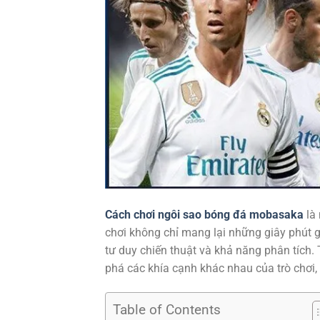
Cách chơi ngôi sao bóng đá mobasaka
là 
chơi không chỉ mang lại những giây phút gi
tư duy chiến thuật và khả năng phân tích. 
phá các khía cạnh khác nhau của trò chơi,
Table of Contents