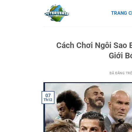
Chuyển
đến
TRANG 
nội
dung
Cách Chơi Ngôi Sao
Giới B
ĐÃ ĐĂNG TR
07
Th12