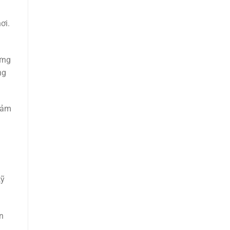
ơi.
ưng
ng
 đảm
kỹ
n