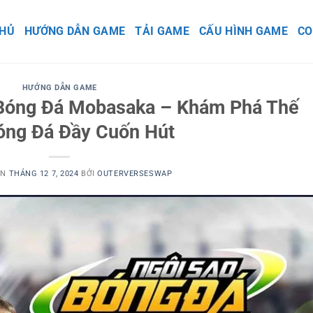
CHỦ
HƯỚNG DẪN GAME
TẢI GAME
CẤU HÌNH GAME
CO
HƯỚNG DẪN GAME
 Bóng Đá Mobasaka – Khám Phá Thế
óng Đá Đầy Cuốn Hút
ÊN
THÁNG 12 7, 2024
BỞI
OUTERVERSESWAP