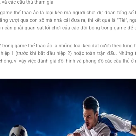
, và các cầu thủ tham gia.
 game thể thao ảo là loại kèo mà người chơi dự đoán tổng số
ắng vượt qua con số mà nhà cái đưa ra, thì kết quả là “Tài”, n
ạn cần phải quan sát lối chơi của các đội bóng trong game để
2 trong game thể thao ảo là những loại kèo đặt cược theo từng 
hiệp 1 (trước khi bắt đầu hiệp 2) hoặc toàn trận đấu. Những 
hóng, vì vậy việc đánh giá đội hình và phong độ các cầu thủ ở