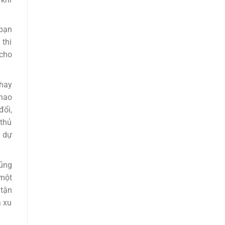
 bạn
 thi
 cho
thay
thao
đổi,
 thủ
n dự
cũng
 một
 tận
a xu