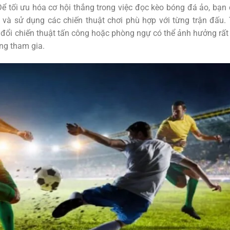
Để tối ưu hóa cơ hội thắng trong việc đọc kèo bóng đá ảo, bạn
ý và sử dụng các chiến thuật chơi phù hợp với từng trận đấu.
 đổi chiến thuật tấn công hoặc phòng ngự có thể ảnh hưởng rất
ng tham gia.