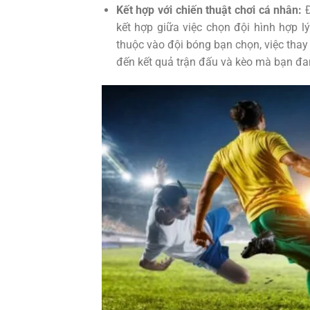
Kết hợp với chiến thuật chơi cá nhân:
kết hợp giữa việc chọn đội hình hợp l
thuộc vào đội bóng bạn chọn, việc thay
đến kết quả trận đấu và kèo mà bạn đa