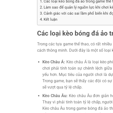
Các loại kèo bóng đá ảo trong game thể 
Làm sao để quản lý nguồn lực khi chơi k
Cảnh giác với các sai lầm phổ biến khi 
Kết luận
Các loại kèo bóng đá ảo 
Trong các tựa game thể thao, có rất nhiề
cách thông minh. Dưới đây là một số loại 
Kèo Châu Á:
Kèo châu Á là loại kèo ph
chơi phải tính toán sự chênh lệch giữ
yếu hơn. Mục tiêu của người chơi là dự
Trong game, bạn sẽ thấy các đội có sự
sẽ vượt qua tỷ lệ chấp.
Kèo Châu Âu:
Kèo châu Âu đơn giản hơ
Thay vì phải tính toán tỷ lệ chấp, ngườ
Kèo châu Âu trong game bóng đá ảo thư