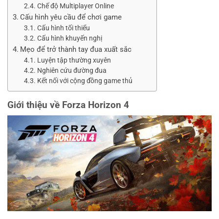
Chế độ Multiplayer Online
Cấu hình yêu cầu để chơi game
Cấu hình tối thiểu
Cấu hình khuyến nghị
Mẹo để trở thành tay đua xuất sắc
Luyện tập thường xuyên
Nghiên cứu đường đua
Kết nối với cộng đồng game thủ
Giới thiệu về Forza Horizon 4