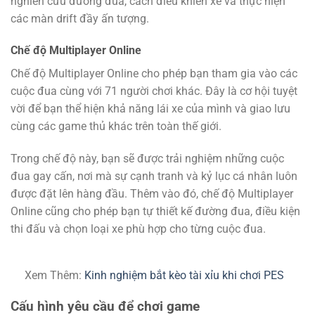
nghiên cứu đường đua, cách điều khiển xe và thực hiện
các màn drift đầy ấn tượng.
Chế độ Multiplayer Online
Chế độ Multiplayer Online cho phép bạn tham gia vào các
cuộc đua cùng với 71 người chơi khác. Đây là cơ hội tuyệt
vời để bạn thể hiện khả năng lái xe của mình và giao lưu
cùng các game thủ khác trên toàn thế giới.
Trong chế độ này, bạn sẽ được trải nghiệm những cuộc
đua gay cấn, nơi mà sự cạnh tranh và kỷ lục cá nhân luôn
được đặt lên hàng đầu. Thêm vào đó, chế độ Multiplayer
Online cũng cho phép bạn tự thiết kế đường đua, điều kiện
thi đấu và chọn loại xe phù hợp cho từng cuộc đua.
Xem Thêm:
Kinh nghiệm bắt kèo tài xỉu khi chơi PES
Cấu hình yêu cầu để chơi game