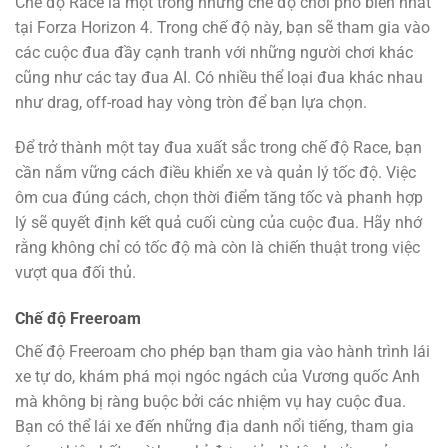
Chế độ Race là một trong những chế độ chơi phổ biến nhất
tại Forza Horizon 4. Trong chế độ này, bạn sẽ tham gia vào
các cuộc đua đầy cạnh tranh với những người chơi khác
cũng như các tay đua AI. Có nhiều thể loại đua khác nhau
như drag, off-road hay vòng tròn để bạn lựa chọn.
Để trở thành một tay đua xuất sắc trong chế độ Race, bạn
cần nắm vững cách điều khiển xe và quản lý tốc độ. Việc
ôm cua đúng cách, chọn thời điểm tăng tốc và phanh hợp
lý sẽ quyết định kết quả cuối cùng của cuộc đua. Hãy nhớ
rằng không chỉ có tốc độ mà còn là chiến thuật trong việc
vượt qua đối thủ.
Chế độ Freeroam
Chế độ Freeroam cho phép bạn tham gia vào hành trình lái
xe tự do, khám phá mọi ngóc ngách của Vương quốc Anh
mà không bị ràng buộc bởi các nhiệm vụ hay cuộc đua.
Bạn có thể lái xe đến những địa danh nổi tiếng, tham gia