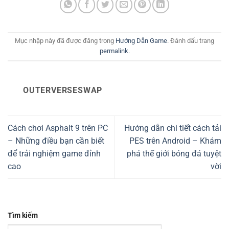
Mục nhập này đã được đăng trong
Hướng Dẫn Game
. Đánh dấu trang
permalink
.
OUTERVERSESWAP
Cách chơi Asphalt 9 trên PC
Hướng dẫn chi tiết cách tải
– Những điều bạn cần biết
PES trên Android – Khám
để trải nghiệm game đỉnh
phá thế giới bóng đá tuyệt
cao
vời
Tìm kiếm