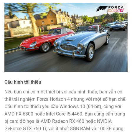
Cấu hình tối thiểu
Nếu bạn chỉ có một thiết bị với cấu hình thấp, bạn vẫn có
thể trải nghiệm Forza Horizon 4 nhưng với một số hạn chế.
Cấu hình tối thiểu yêu cầu Windows 10 (64-bit), cùng với
AMD FX-6300 hoặc Intel Core i5-4460. Bạn cũng cần trang
bị card đồ họa là AMD Radeon RX 460 hoặc NVIDIA
GeForce GTX 750 Ti, với ít nhất 8GB RAM và 100GB dung