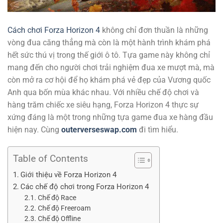
Cách chơi Forza Horizon 4
không chỉ đơn thuần là những
vòng đua căng thẳng mà còn là một hành trình khám phá
hết sức thú vị trong thế giới ô tô. Tựa game này không chỉ
mang đến cho người chơi trải nghiệm đua xe mượt mà, mà
còn mở ra cơ hội để họ khám phá vẻ đẹp của Vương quốc
Anh qua bốn mùa khác nhau. Với nhiều chế độ chơi và
hàng trăm chiếc xe siêu hạng, Forza Horizon 4 thực sự
xứng đáng là một trong những tựa game đua xe hàng đầu
hiện nay. Cùng
outerverseswap.com
đi tìm hiểu.
Table of Contents
Giới thiệu về Forza Horizon 4
Các chế độ chơi trong Forza Horizon 4
Chế độ Race
Chế độ Freeroam
Chế độ Offline