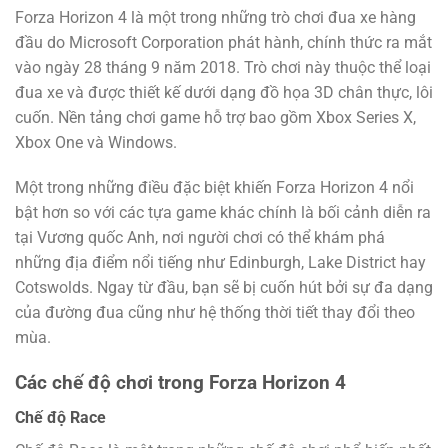
Forza Horizon 4 là một trong những trò chơi đua xe hàng
đầu do Microsoft Corporation phát hành, chính thức ra mắt
vào ngày 28 tháng 9 năm 2018. Trò chơi này thuộc thể loại
đua xe và được thiết kế dưới dạng đồ họa 3D chân thực, lôi
cuốn. Nền tảng chơi game hỗ trợ bao gồm Xbox Series X,
Xbox One và Windows.
Một trong những điều đặc biệt khiến Forza Horizon 4 nổi
bật hơn so với các tựa game khác chính là bối cảnh diễn ra
tại Vương quốc Anh, nơi người chơi có thể khám phá
những địa điểm nổi tiếng như Edinburgh, Lake District hay
Cotswolds. Ngay từ đầu, bạn sẽ bị cuốn hút bởi sự đa dạng
của đường đua cũng như hệ thống thời tiết thay đổi theo
mùa.
Các chế độ chơi trong Forza Horizon 4
Chế độ Race