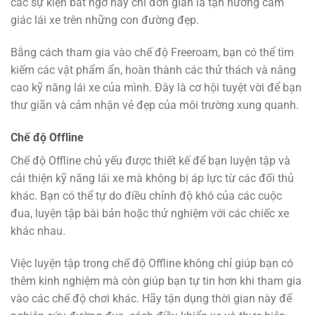
các sự kiện bất ngờ hay chỉ đơn giản là tận hưởng cảm
giác lái xe trên những con đường đẹp.
Bằng cách tham gia vào chế độ Freeroam, bạn có thể tìm
kiếm các vật phẩm ẩn, hoàn thành các thử thách và nâng
cao kỹ năng lái xe của mình. Đây là cơ hội tuyệt vời để bạn
thư giãn và cảm nhận vẻ đẹp của môi trường xung quanh.
Chế độ Offline
Chế độ Offline chủ yếu được thiết kế để bạn luyện tập và
cải thiện kỹ năng lái xe mà không bị áp lực từ các đối thủ
khác. Bạn có thể tự do điều chỉnh độ khó của các cuộc
đua, luyện tập bài bản hoặc thử nghiệm với các chiếc xe
khác nhau.
Việc luyện tập trong chế độ Offline không chỉ giúp bạn có
thêm kinh nghiệm mà còn giúp bạn tự tin hơn khi tham gia
vào các chế độ chơi khác. Hãy tận dụng thời gian này để