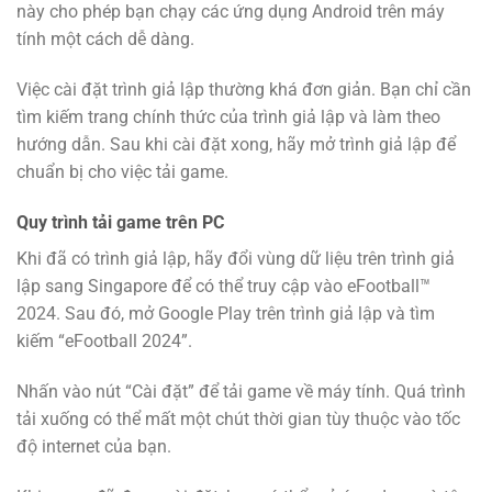
này cho phép bạn chạy các ứng dụng Android trên máy
tính một cách dễ dàng.
Việc cài đặt trình giả lập thường khá đơn giản. Bạn chỉ cần
tìm kiếm trang chính thức của trình giả lập và làm theo
hướng dẫn. Sau khi cài đặt xong, hãy mở trình giả lập để
chuẩn bị cho việc tải game.
Quy trình tải game trên PC
Khi đã có trình giả lập, hãy đổi vùng dữ liệu trên trình giả
lập sang Singapore để có thể truy cập vào eFootball™
2024. Sau đó, mở Google Play trên trình giả lập và tìm
kiếm “eFootball 2024”.
Nhấn vào nút “Cài đặt” để tải game về máy tính. Quá trình
tải xuống có thể mất một chút thời gian tùy thuộc vào tốc
độ internet của bạn.