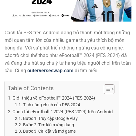
Cách tải PES trên Android​ đang trở thành một trong những
mối quan tâm lớn của nhiều game thủ yêu thích bộ môn
bóng đá. Với sự phát triển không ngừng của công nghệ,
các trò chơi thể thao như eFootball™ 2024 (PES 2024) đã
và đang thu hút sự chú ý từ hàng triệu người chơi trên toàn
cầu. Cùng
outerverseswap.com
đi tìm hiểu.
Table of Contents
Giới thiệu về eFootball™ 2024 (PES 2024)
Tính năng chính của PES 2024
Cách tải eFootball™ 2024 (PES 2024) trên Android
Bước 1: Truy cập Google Play
Bước 2: Tìm kiếm ứng dụng
Bước 3: Cài đặt và mở game