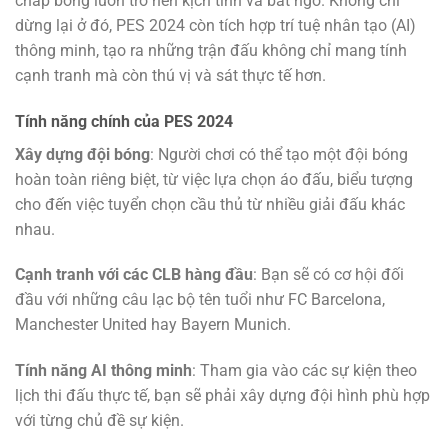
chấp bóng luôn trở nên kịch tính và bất ngờ. Không chỉ
dừng lại ở đó, PES 2024 còn tích hợp trí tuệ nhân tạo (AI)
thông minh, tạo ra những trận đấu không chỉ mang tính
cạnh tranh mà còn thú vị và sát thực tế hơn.
Tính năng chính của PES 2024
Xây dựng đội bóng
: Người chơi có thể tạo một đội bóng
hoàn toàn riêng biệt, từ việc lựa chọn áo đấu, biểu tượng
cho đến việc tuyển chọn cầu thủ từ nhiều giải đấu khác
nhau.
Cạnh tranh với các CLB hàng đầu
: Bạn sẽ có cơ hội đối
đầu với những câu lạc bộ tên tuổi như FC Barcelona,
Manchester United hay Bayern Munich.
Tính năng AI thông minh
: Tham gia vào các sự kiện theo
lịch thi đấu thực tế, bạn sẽ phải xây dựng đội hình phù hợp
với từng chủ đề sự kiện.