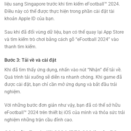
liệu sang Singapore trước khi tìm kiếm eFootball™ 2024.
Điều này có thể được thực hiện trong phần cài đặt tài
khoản Apple ID của bạn.
Sau khi đã đổi vùng dữ liệu, bạn có thể quay lại App Store
và tìm kiếm trò chơi bằng cách gõ “eFootball 2024” vào
thanh tìm kiếm.
Bước 3: Tải về và cài đặt
Khi đã tìm thấy ứng dụng, nhấn vào nút “Nhận” để tải về.
Quá trình tải xuống sẽ diễn ra nhanh chóng. Khi game đã
được cài đặt, bạn chỉ cần mở ứng dụng và bắt đầu trải
nghiệm.
Với những bước đơn giản như vậy, bạn đã có thể sở hữu
eFootball™ 2024 trên thiết bị iOS của mình và thỏa sức trải
nghiệm những trận cầu đỉnh cao.