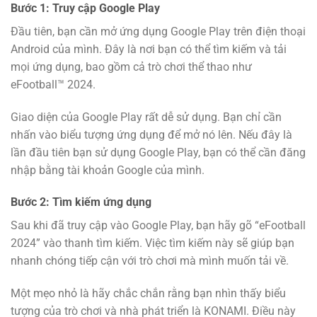
Bước 1: Truy cập Google Play
Đầu tiên, bạn cần mở ứng dụng Google Play trên điện thoại
Android của mình. Đây là nơi bạn có thể tìm kiếm và tải
mọi ứng dụng, bao gồm cả trò chơi thể thao như
eFootball™ 2024.
Giao diện của Google Play rất dễ sử dụng. Bạn chỉ cần
nhấn vào biểu tượng ứng dụng để mở nó lên. Nếu đây là
lần đầu tiên bạn sử dụng Google Play, bạn có thể cần đăng
nhập bằng tài khoản Google của mình.
Bước 2: Tìm kiếm ứng dụng
Sau khi đã truy cập vào Google Play, bạn hãy gõ “eFootball
2024” vào thanh tìm kiếm. Việc tìm kiếm này sẽ giúp bạn
nhanh chóng tiếp cận với trò chơi mà mình muốn tải về.
Một mẹo nhỏ là hãy chắc chắn rằng bạn nhìn thấy biểu
tượng của trò chơi và nhà phát triển là KONAMI. Điều này