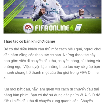
Thao tác cơ bản khi chơi game
Để có thể điều khiển cầu thủ một cách hiệu quả, người chơi
cần nắm vững các thao tác cơ bản. Những thao tác này
bao gồm việc di chuyển cầu thủ, chuyền bóng, sút bóng và
phòng ngự. Việc luyện tập những thao tác này sẽ giúp bạn
nhanh chóng trở thành một cầu thủ giỏi trong FIFA Online
4.
Khi mới bắt đầu, hãy làm quen với cách di chuyển cầu thủ
bằng bàn phím. Bạn có thể sử dụng các phím W, A, S, D để
điều khiển cầu thủ di chuyển xung quanh sân. Chuyển