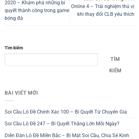
2020 – Khám phá những bí
Online 4 – Trải nghiệm thú vị
quyết thành công trong game
khi thay đổi CLB yêu thích
bóng đá
Tìm kiếm
TÌM
KIẾM
BÀI VIẾT MỚI
Soi Cầu Lô Đề Chính Xác 100 – Bí Quyết Từ Chuyên Gia
Soi Cầu Lô Đề 247 – Bí Quyết Thắng Lớn Mỗi Ngày?
Diễn Đàn Lô Đề Miền Bắc – Bí Mật Soi Cầu, Chia Sẻ Kinh