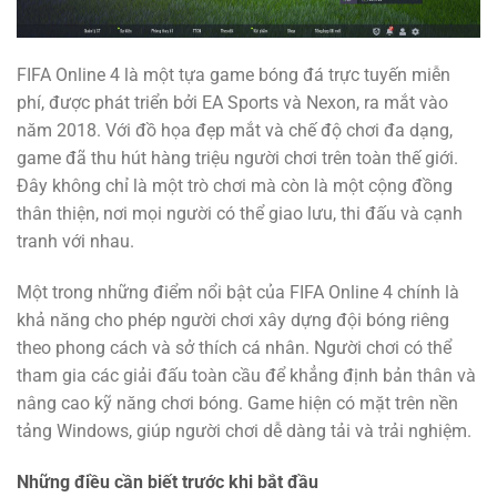
FIFA Online 4 là một tựa game bóng đá trực tuyến miễn
phí, được phát triển bởi EA Sports và Nexon, ra mắt vào
năm 2018. Với đồ họa đẹp mắt và chế độ chơi đa dạng,
game đã thu hút hàng triệu người chơi trên toàn thế giới.
Đây không chỉ là một trò chơi mà còn là một cộng đồng
thân thiện, nơi mọi người có thể giao lưu, thi đấu và cạnh
tranh với nhau.
Một trong những điểm nổi bật của FIFA Online 4 chính là
khả năng cho phép người chơi xây dựng đội bóng riêng
theo phong cách và sở thích cá nhân. Người chơi có thể
tham gia các giải đấu toàn cầu để khẳng định bản thân và
nâng cao kỹ năng chơi bóng. Game hiện có mặt trên nền
tảng Windows, giúp người chơi dễ dàng tải và trải nghiệm.
Những điều cần biết trước khi bắt đầu