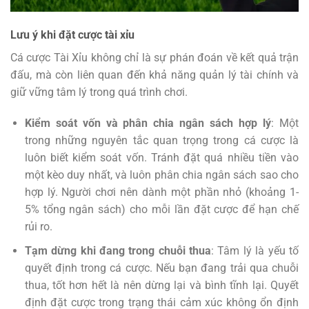
Lưu ý khi đặt cược tài xỉu
Cá cược Tài Xỉu không chỉ là sự phán đoán về kết quả trận
đấu, mà còn liên quan đến khả năng quản lý tài chính và
giữ vững tâm lý trong quá trình chơi.
Kiểm soát vốn và phân chia ngân sách hợp lý
: Một
trong những nguyên tắc quan trọng trong cá cược là
luôn biết kiểm soát vốn. Tránh đặt quá nhiều tiền vào
một kèo duy nhất, và luôn phân chia ngân sách sao cho
hợp lý. Người chơi nên dành một phần nhỏ (khoảng 1-
5% tổng ngân sách) cho mỗi lần đặt cược để hạn chế
rủi ro.
Tạm dừng khi đang trong chuỗi thua
: Tâm lý là yếu tố
quyết định trong cá cược. Nếu bạn đang trải qua chuỗi
thua, tốt hơn hết là nên dừng lại và bình tĩnh lại. Quyết
định đặt cược trong trạng thái cảm xúc không ổn định