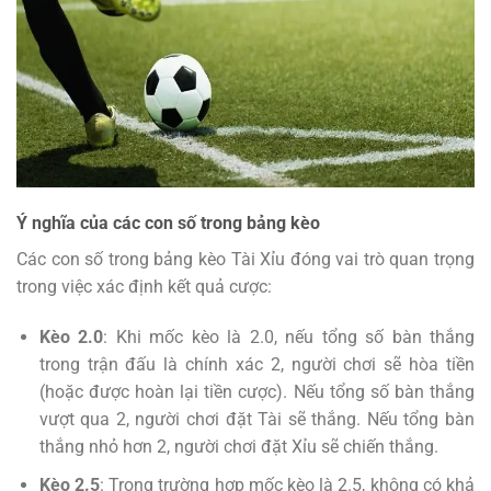
Ý nghĩa của các con số trong bảng kèo
Các con số trong bảng kèo Tài Xỉu đóng vai trò quan trọng
trong việc xác định kết quả cược:
Kèo 2.0
: Khi mốc kèo là 2.0, nếu tổng số bàn thắng
trong trận đấu là chính xác 2, người chơi sẽ hòa tiền
(hoặc được hoàn lại tiền cược). Nếu tổng số bàn thắng
vượt qua 2, người chơi đặt Tài sẽ thắng. Nếu tổng bàn
thắng nhỏ hơn 2, người chơi đặt Xỉu sẽ chiến thắng.
Kèo 2.5
: Trong trường hợp mốc kèo là 2.5, không có khả