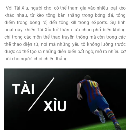
Với Tài Xỉu, người chơi có thể tham gia vào nhiều loại kèo
khác nhau, từ kèo tổng bàn thắng trong bóng đá, tổng
điểm trong bóng rổ, đến tổng kill trong eSports. Sự linh
hoạt này khiến Tài Xỉu trở thành lựa chọn phổ biến không
chỉ trong các môn thể thao truyền thống mà còn trong các
thể thao điện tử, nơi mà những yếu tố không lường trước
được có thể tạo ra những diễn biến bất ngờ, mở ra nhiều cơ
hội cho người chơi chiến thắng.