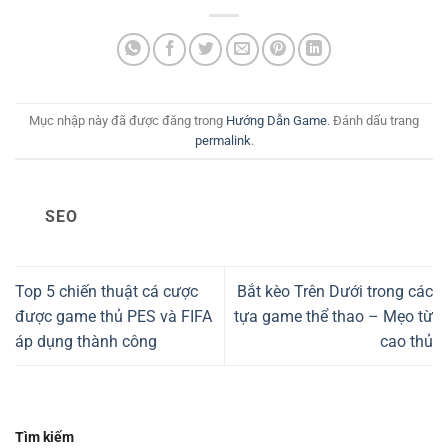
Mục nhập này đã được đăng trong
Hướng Dẫn Game
. Đánh dấu trang
permalink
.
SEO
Top 5 chiến thuật cá cược
Bắt kèo Trên Dưới trong các
được game thủ PES và FIFA
tựa game thể thao – Mẹo từ
áp dụng thành công
cao thủ
Tìm kiếm