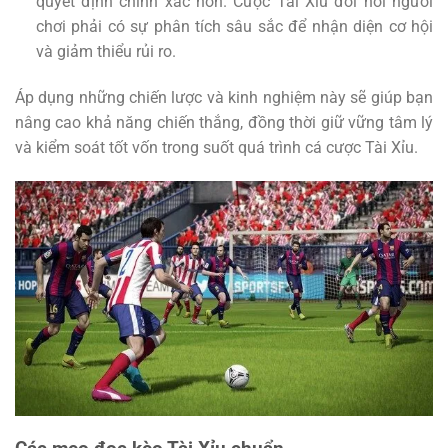
quyết định chính xác hơn. Cược Tài Xỉu đòi hỏi người
chơi phải có sự phân tích sâu sắc để nhận diện cơ hội
và giảm thiểu rủi ro.
Áp dụng những chiến lược và kinh nghiệm này sẽ giúp bạn
nâng cao khả năng chiến thắng, đồng thời giữ vững tâm lý
và kiểm soát tốt vốn trong suốt quá trình cá cược Tài Xỉu.