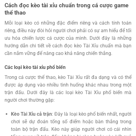
Cách đọc kèo tài xỉu chuẩn trong cá cược game
thể thao
Mỗi loại kèo có những đặc điểm riêng và cách tính toán
riêng, điều này đòi hỏi người chơi phải có sự am hiểu để tối
ưu hóa chiến lược cá cược của mình. Dưới đây là những
hướng dẫn chi tiết về cách đọc kèo Tài Xỉu chuẩn mà bạn
cần nắm vững để nâng cao khả năng chiến thắng.
Các loại kèo tài xỉu phổ biến
Trong cá cược thể thao, kèo Tài Xỉu rất đa dạng và có thể
được áp dụng vào nhiều tình huống khác nhau trong một
trận đấu. Dưới đây là các loại kèo Tài Xỉu phổ biến mà
người chơi thường gặp:
Kèo Tài Xỉu cả trận
: Đây là loại kèo phổ biến nhất, người
chơi sẽ dự đoán tổng số điểm hoặc bàn thắng trong
toàn bộ trận đấu. Kèo này giúp người chơi có cái nhìn