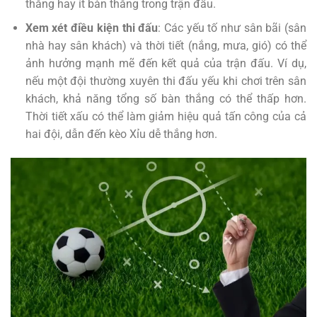
thắng hay ít bàn thắng trong trận đấu.
Xem xét điều kiện thi đấu
: Các yếu tố như sân bãi (sân
nhà hay sân khách) và thời tiết (nắng, mưa, gió) có thể
ảnh hưởng mạnh mẽ đến kết quả của trận đấu. Ví dụ,
nếu một đội thường xuyên thi đấu yếu khi chơi trên sân
khách, khả năng tổng số bàn thắng có thể thấp hơn.
Thời tiết xấu có thể làm giảm hiệu quả tấn công của cả
hai đội, dẫn đến kèo Xỉu dễ thắng hơn.