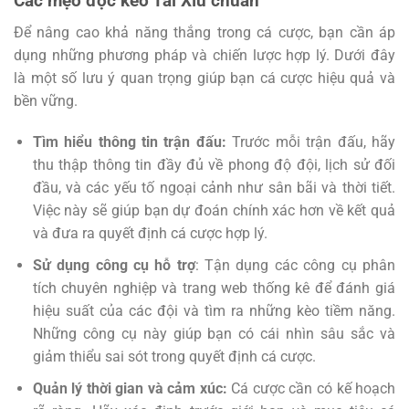
Các mẹo đọc kèo Tài Xỉu chuẩn
Để nâng cao khả năng thắng trong cá cược, bạn cần áp
dụng những phương pháp và chiến lược hợp lý. Dưới đây
là một số lưu ý quan trọng giúp bạn cá cược hiệu quả và
bền vững.
Tìm hiểu thông tin trận đấu:
Trước mỗi trận đấu, hãy
thu thập thông tin đầy đủ về phong độ đội, lịch sử đối
đầu, và các yếu tố ngoại cảnh như sân bãi và thời tiết.
Việc này sẽ giúp bạn dự đoán chính xác hơn về kết quả
và đưa ra quyết định cá cược hợp lý.
Sử dụng công cụ hỗ trợ
:
Tận dụng các công cụ phân
tích chuyên nghiệp và trang web thống kê để đánh giá
hiệu suất của các đội và tìm ra những kèo tiềm năng.
Những công cụ này giúp bạn có cái nhìn sâu sắc và
giảm thiểu sai sót trong quyết định cá cược.
Quản lý thời gian và cảm xúc:
Cá cược cần có kế hoạch