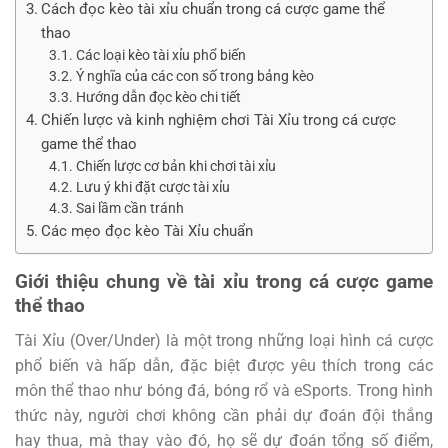
Cách đọc kèo tài xỉu chuẩn trong cá cược game thể
thao
Các loại kèo tài xỉu phổ biến
Ý nghĩa của các con số trong bảng kèo
Hướng dẫn đọc kèo chi tiết
Chiến lược và kinh nghiệm chơi Tài Xỉu trong cá cược
game thể thao
Chiến lược cơ bản khi chơi tài xỉu
Lưu ý khi đặt cược tài xỉu
Sai lầm cần tránh
Các mẹo đọc kèo Tài Xỉu chuẩn
Giới thiệu chung về tài xỉu trong cá cược game
thể thao
Tài Xỉu (Over/Under) là một trong những loại hình cá cược
phổ biến và hấp dẫn, đặc biệt được yêu thích trong các
môn thể thao như bóng đá, bóng rổ và eSports. Trong hình
thức này, người chơi không cần phải dự đoán đội thắng
hay thua, mà thay vào đó, họ sẽ dự đoán tổng số điểm,